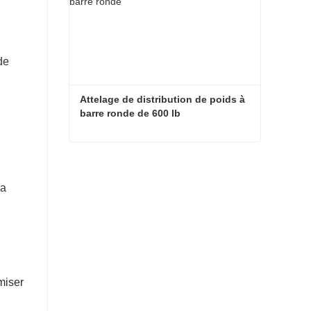
de
Attelage de distribution de poids à 
barre ronde de 600 lb
Attelage de distribution de poids à barre ronde de 600 lb
Contacter maintenant
la
miser