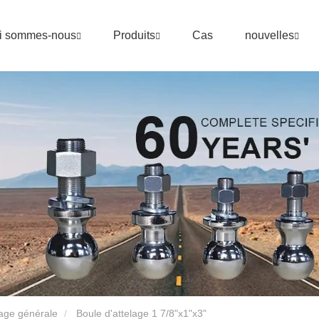
i sommes-nous
Produits
Cas
nouvelles
lage générale
Boule d'attelage 1 7/8"x1"x3"