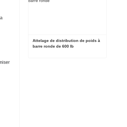
la
Attelage de distribution de poids à 
barre ronde de 600 lb
miser
Attelage de distribution de poids à barre ronde de 600 lb
Contacter maintenant