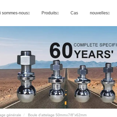
i sommes-nous
Produits
Cas
nouvelles
lage générale
Boule d'attelage 50mmx7/8"x62mm