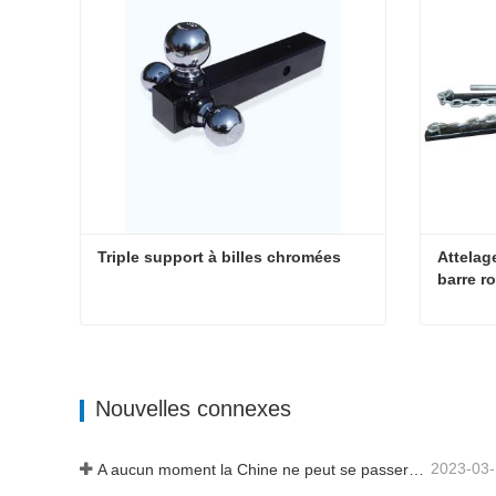
Triple support à billes chromées
Attelag
barre r
Triple support à billes chromées
Contacter maintenant
Contac
Nouvelles connexes
2023-03
A aucun moment la Chine ne peut se passer de fabrication