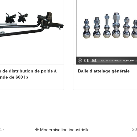
e de distribution de poids à 
Balle d’attelage générale
onde de 600 lb
Attelage de distribution de poids à barre ronde de 600 lb
Balle d’attelage générale
ter maintenant
Contacter maintenant
-17
20
Modernisation industrielle