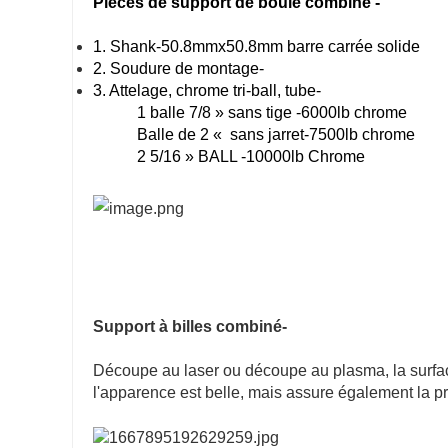
Pièces de
support de boule combiné
-
1. Shank-50.8mmx50.8mm barre carrée solide
2. Soudure de montage-
3. Attelage, chrome tri-ball, tube-
1 balle 7/8 » sans tige -6000lb chrome
Balle de 2 « sans jarret-7500lb chrome
2 5/16 » BALL -10000lb Chrome
Support à billes combiné-
Découpe au laser ou découpe au plasma, la surface 
l'apparence est belle, mais assure également la pr