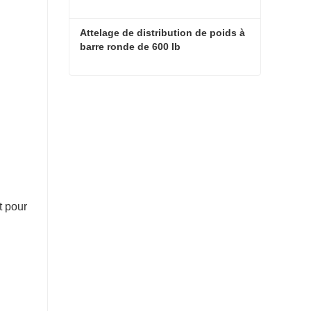
Attelage de distribution de poids à 
barre ronde de 600 lb
Attelage de distribution de poids à barre ronde de 600 lb
Contacter maintenant
t pour