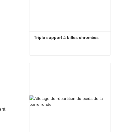
Triple support à billes chromées
Triple support à billes chromées
Contacter maintenant
ent